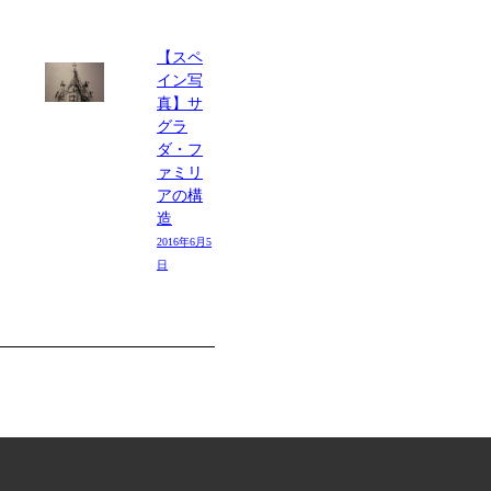
【スペ
イン写
真】サ
グラ
ダ・フ
ァミリ
アの構
造
2016年6月5
日