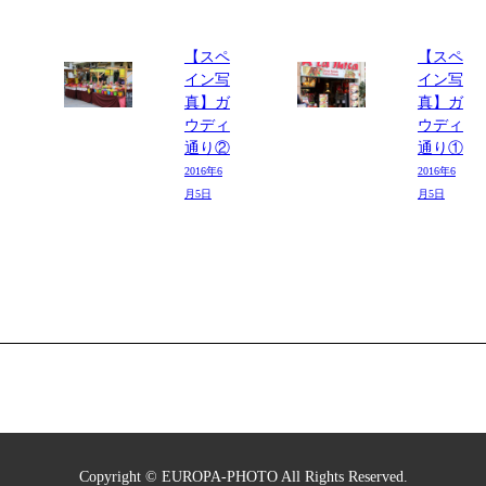
【スペ
【スペ
イン写
イン写
真】ガ
真】ガ
ウディ
ウディ
通り②
通り①
2016年6
2016年6
月5日
月5日
Copyright © EUROPA-PHOTO All Rights Reserved.