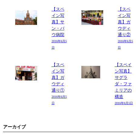
【スペ
【スペ
イン写
イン写
真】サ
真】ガ
ン・パ
ウディ
ウ病院
通り②
2016年6月5
2016年6月5
日
日
【スペ
【スペイ
イン写
ン写真】
真】ガ
サグラ
ウディ
ダ・ファ
通り①
ミリアの
構造
2016年6月5
日
2016年6月5日
アーカイブ