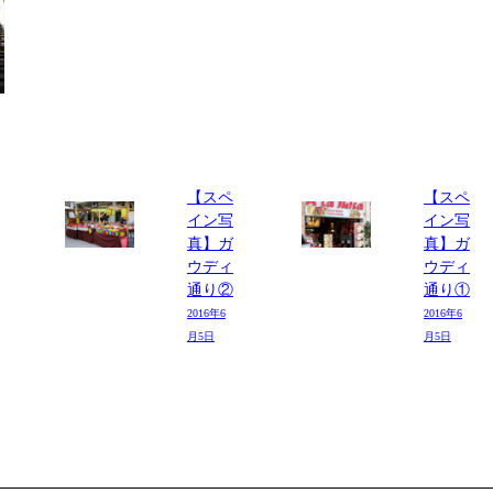
【スペ
【スペ
イン写
イン写
真】ガ
真】ガ
ウディ
ウディ
通り②
通り①
2016年6
2016年6
月5日
月5日