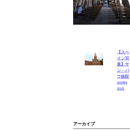
【スペ
イン写
真】サ
ン・パ
ウ病院
2016年6
月5日
アーカイブ