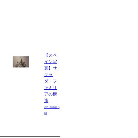
【スペ
イン写
真】サ
グラ
ダ・フ
ァミリ
アの構
造
2016年6月5
日