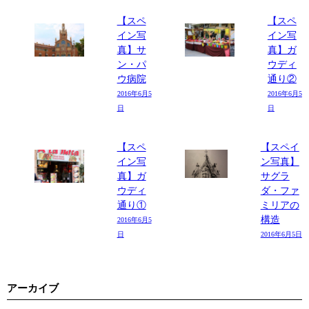
【スペ
【スペ
イン写
イン写
真】サ
真】ガ
ン・パ
ウディ
ウ病院
通り②
2016年6月5
2016年6月5
日
日
【スペ
【スペイ
イン写
ン写真】
真】ガ
サグラ
ウディ
ダ・ファ
通り①
ミリアの
構造
2016年6月5
日
2016年6月5日
アーカイブ