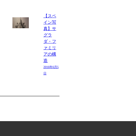
【スペ
イン写
真】サ
グラ
ダ・フ
ァミリ
アの構
造
2016年6月5
日