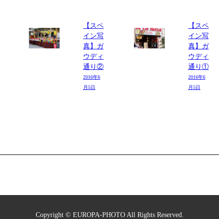
【スペ
【スペ
イン写
イン写
真】ガ
真】ガ
ウディ
ウディ
通り②
通り①
2016年6
2016年6
月5日
月5日
Copyright © EUROPA-PHOTO All Rights Reserved.