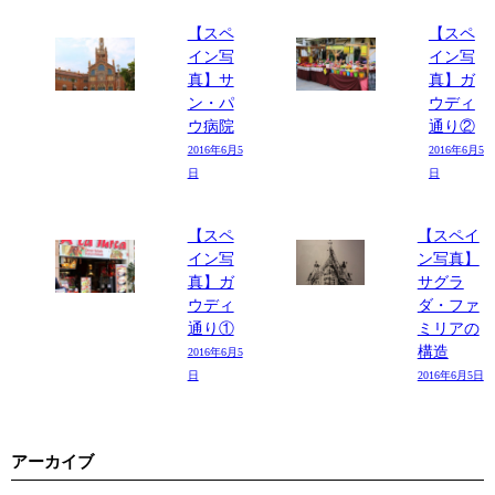
【スペ
【スペ
イン写
イン写
真】サ
真】ガ
ン・パ
ウディ
ウ病院
通り②
2016年6月5
2016年6月5
日
日
【スペ
【スペイ
イン写
ン写真】
真】ガ
サグラ
ウディ
ダ・ファ
通り①
ミリアの
構造
2016年6月5
日
2016年6月5日
アーカイブ