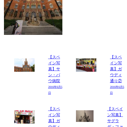
【スペ
【スペ
イン写
イン写
真】サ
真】ガ
ン・パ
ウディ
ウ病院
通り②
2016年6月5
2016年6月5
日
日
【スペ
【スペイ
イン写
ン写真】
真】ガ
サグラ
ウディ
ダ・ファ